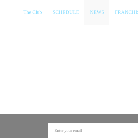
The Club
SCHEDULE
NEWS
FRANCHI
k.org